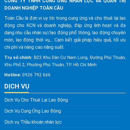
CÔNG TY TNHH CUNG ỨNG NHÂN LỰC VÀ QUẢN TRỊ
DOANH NGHIỆP TOÀN CẦU
Toàn Cầu là đơn vị uy tín trong cung ứng và cho thuê lại lao
động cho KCN và doanh nghiệp, đáp ứng linh hoạt và đa
dạng nhu cầu nhân sự/lao động phổ thông, lao động chuyên
môn, lao động thời vụ,... Cam kết giải pháp hiệu quả, tối ưu
chi phí và nâng cao năng suất.
Trụ sở chính:
B23 Khu Dân Cư Nam Long, Đường Phú Thuận,
Khu Phố 2, Phường Phú Thuận, TP. Hồ Chí Minh
Hotline:
0926 792 666
DỊCH VỤ
Dịch Vụ Cho Thuê Lại Lao Động
Dịch Vụ Cung Ứng Lao Động
Dịch vụ Thầu khoán nhân lực