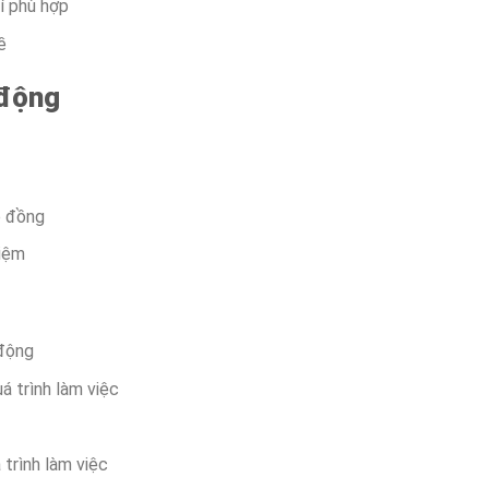
rí phù hợp
ề
 động
p đồng
hiệm
 động
á trình làm việc
trình làm việc