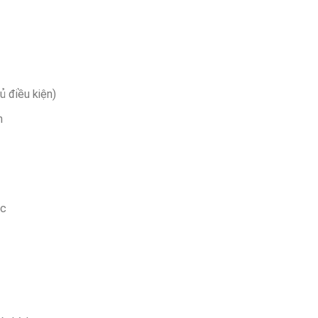
ủ điều kiện)
h
ệc