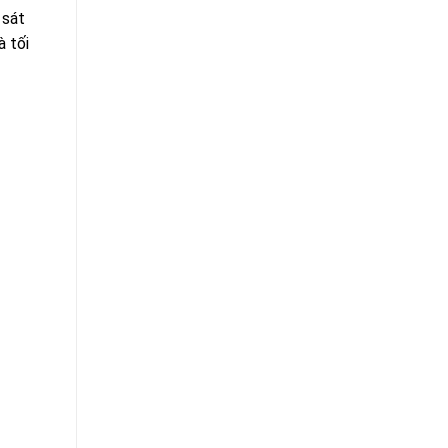
 sát
à tối