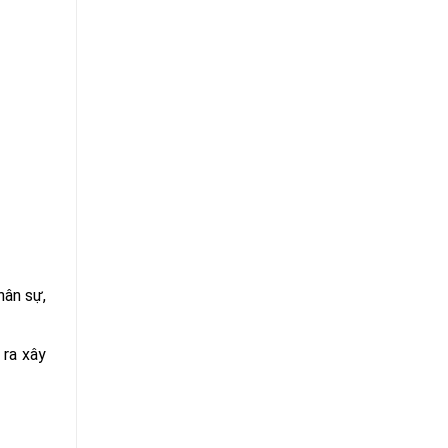
hân sự,
 ra xây