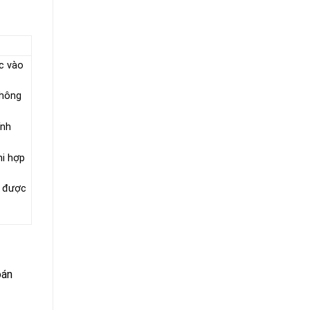
c vào
không
ính
hi hợp
c được
oán