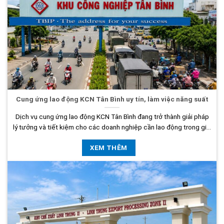
Cung ứng lao động KCN Tân Bình uy tín, làm việc năng suất
Dịch vụ cung ứng lao động KCN Tân Bình đang trở thành giải pháp
lý tưởng và tiết kiệm cho các doanh nghiệp cần lao động trong giai
đoạn sản xuất cao điểm hoặc khi nhân sự chưa ổn định do mới
thành lập. Hiện tại, Cho Thuê Lao Động Toàn Cầu là một trong [...]
XEM THÊM