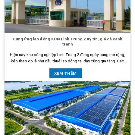
Cung ứng lao động KCN Linh Trung 2 uy tín, giá cả cạnh
tranh
Hiện nay, khu công nghiệp Linh Trung 2 đang ngày càng mở rộng,
kéo theo đó là nhu cầu thuê lao động tại đây cũng gia tăng. Các
doanh nghiệp tại KCN Linh Trung 2 cần nguồn nhân lực linh hoạt để
đáp ứng nhu cầu trong sản xuất. Giải pháp tối ưu nhất cho [...]
XEM THÊM