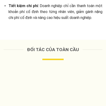
Tiết kiệm chi phí
: Doanh nghiệp chỉ cần thanh toán một
khoản phí cố định theo từng nhân viên, giảm gánh nặng
chi phí cố định và nâng cao hiệu suất doanh nghiệp.
ĐỐI TÁC CỦA TOÀN CẦU