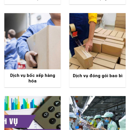
Dịch vụ bốc xếp hàng
Dịch vụ đóng gói bao bì
hóa