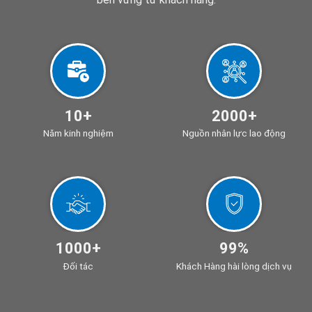
10+
2000+
Năm kinh nghiệm
Nguồn nhân lực lao động
1000+
99%
Đối tác
Khách Hàng hài lòng dịch vụ