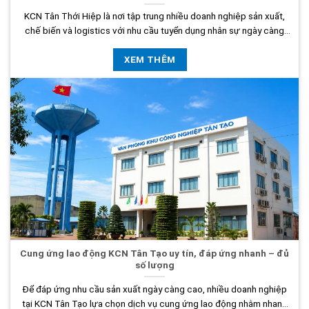
KCN Tân Thới Hiệp là nơi tập trung nhiều doanh nghiệp sản xuất,
chế biến và logistics với nhu cầu tuyển dụng nhân sự ngày càng
lớn. Để giúp doanh nghiệp nhanh chóng bổ sung nguồn lao động
phù hợp và tối ưu chi phí vận hành, Toàn Cầu cung cấp dịch vụ
XEM THÊM
cung ứng [...]
Cung ứng lao động KCN Tân Tạo uy tín, đáp ứng nhanh – đủ
số lượng
Để đáp ứng nhu cầu sản xuất ngày càng cao, nhiều doanh nghiệp
tại KCN Tân Tạo lựa chọn dịch vụ cung ứng lao động nhằm nhanh