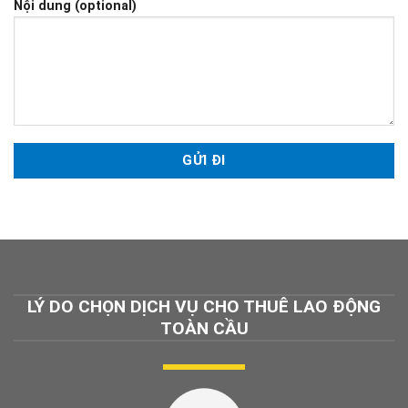
Nội dung (optional)
LÝ DO CHỌN DỊCH VỤ CHO THUÊ LAO ĐỘNG
TOÀN CẦU