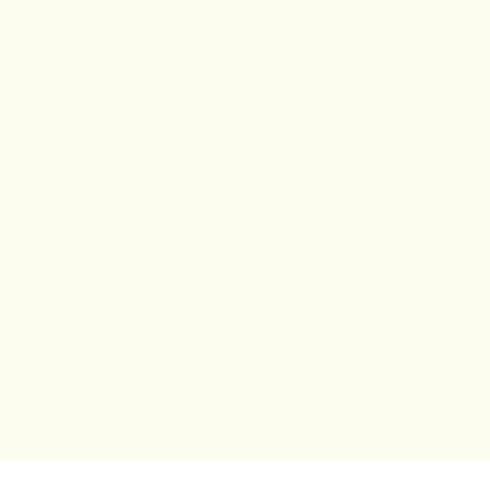
Tiêu đề:
Nội dung (optional)