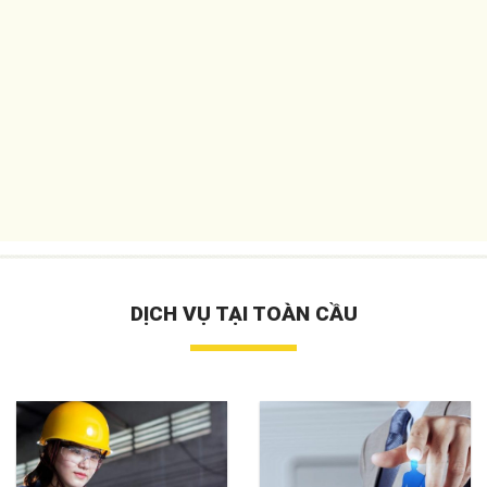
DỊCH VỤ TẠI TOÀN CẦU