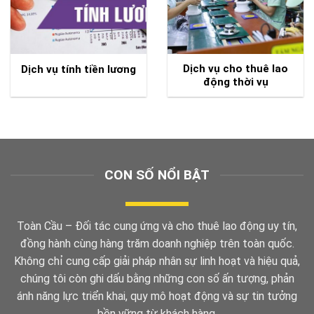
Dịch vụ cho thuê lao
Dịch vụ tính tiền lương
động thời vụ
CON SỐ NỔI BẬT
Toàn Cầu – Đối tác cung ứng và cho thuê lao động uy tín,
đồng hành cùng hàng trăm doanh nghiệp trên toàn quốc.
Không chỉ cung cấp giải pháp nhân sự linh hoạt và hiệu quả,
chúng tôi còn ghi dấu bằng những con số ấn tượng, phản
ánh năng lực triển khai, quy mô hoạt động và sự tin tưởng
bền vững từ khách hàng.