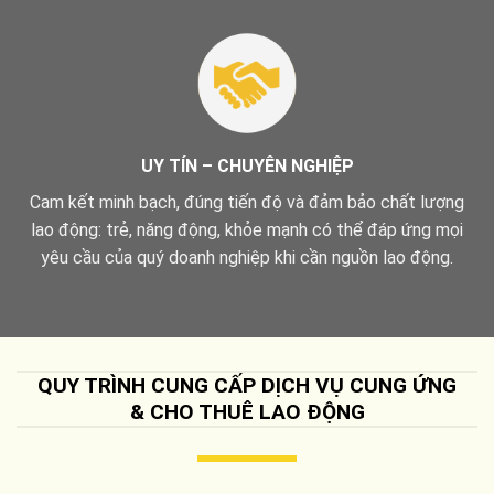
UY TÍN – CHUYÊN NGHIỆP
Cam kết minh bạch, đúng tiến độ và đảm bảo chất lượng
lao động: trẻ, năng động, khỏe mạnh có thể đáp ứng mọi
yêu cầu của quý doanh nghiệp khi cần nguồn lao động.
QUY TRÌNH CUNG CẤP DỊCH VỤ CUNG ỨNG
& CHO THUÊ LAO ĐỘNG
háp nhanh chóng – đúng người – đúng thời điểm