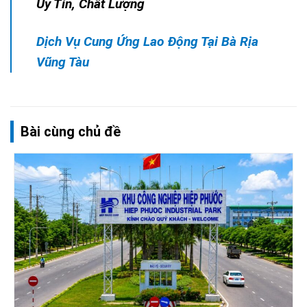
Uy Tín, Chất Lượng
Dịch Vụ Cung Ứng Lao Động Tại Bà Rịa
Vũng Tàu
Bài cùng chủ đề