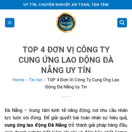
Skip
UY TÍN, CHUYÊN NGHIỆP, AN TOÀN, TẬN TÂM
to
content
TOP 4 ĐƠN VỊ CÔNG TY
CUNG ỨNG LAO ĐỘNG ĐÀ
NẴNG UY TÍN
Home
-
Tin tức
-
TOP 4 Đơn Vị Công Ty Cung Ứng Lao
Động Đà Nẵng Uy Tín
Đà Nẵng – trung tâm kinh tế năng động, nơi nhu cầu nhân
lực luôn sôi động. Để giải quyết bài toán nhân sự hiệu quả,
cung ứng lao động Đà Nẵng
trở thành giải pháp hàng đầu,