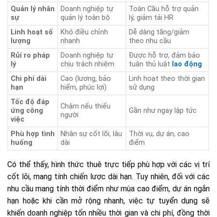
Quản lý nhân
Doanh nghiệp tự
Toàn Cầu hỗ trợ quản
sự
quản lý toàn bộ
lý, giảm tải HR
Linh hoạt số
Khó điều chỉnh
Dễ dàng tăng/giảm
lượng
nhanh
theo nhu cầu
Rủi ro pháp
Doanh nghiệp tự
Được hỗ trợ, đảm bảo
lý
chịu trách nhiệm
tuân thủ luật
lao động
Chi phí dài
Cao (lương, bảo
Linh hoạt theo thời gian
hạn
hiểm, phúc lợi)
sử dụng
Tốc độ đáp
Chậm nếu thiếu
ứng công
Gần như ngay lập tức
người
việc
Phù hợp tình
Nhân sự cốt lõi, lâu
Thời vụ, dự án, cao
huống
dài
điểm
Có thể thấy, hình thức thuê trực tiếp phù hợp với các vị trí
cốt lõi, mang tính chiến lược dài hạn. Tuy nhiên, đối với các
nhu cầu mang tính thời điểm như mùa cao điểm, dự án ngắn
hạn hoặc khi cần mở rộng nhanh, việc tự tuyển dụng sẽ
khiến doanh nghiệp tốn nhiều thời gian và chi phí, đồng thời