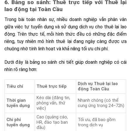
6. Bảng so sánh: Thuê trực tiếp với Thuê lại
lao động tại Toàn Cầu
Trong bài toán nhân sự, nhiều doanh nghiệp vẫn phân vân
giữa việc tự tuyển dụng và sử dụng dịch vụ cho thuê lại lao
động. Trên thực tế, mỗi hình thức đều có những đặc điểm
riêng, tuy nhiên mô hình thuê lại đang ngày càng được ưa
chuộng nhờ tính linh hoạt và khả năng tối ưu chi phí.
Dưới đây là bảng so sánh chi tiết giúp doanh nghiệp có cái
nhìn rõ ràng hơn:
Dịch vụ Thuê lại lao
Tiêu chí
Thuê trực tiếp
động Toàn Cầu
Kéo dài (đăng tin,
Thời gian
Nhanh chóng (có thể
phỏng vấn, thử
tuyển dụng
cung ứng trong 24–72h)
việc)
Cao (quảng cáo,
Chi phí
Tối ưu, đã bao gồm
HR, đào tạo ban
tuyển dụng
trong dịch vụ
đầu)