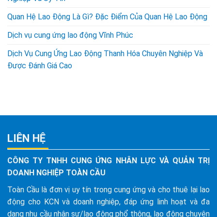
Quan Hệ Lao Động Là Gì? Đặc Điểm Của Quan Hệ Lao Động
Dịch vụ cung ứng lao động Vĩnh Phúc
Dịch Vụ Cung Ứng Lao Động Thanh Hóa Chuyên Nghiệp Và
Được Đánh Giá Cao
LIÊN HỆ
CÔNG TY TNHH CUNG ỨNG NHÂN LỰC VÀ QUẢN TRỊ
DOANH NGHIỆP TOÀN CẦU
Toàn Cầu là đơn vị uy tín trong cung ứng và cho thuê lại lao
động cho KCN và doanh nghiệp, đáp ứng linh hoạt và đa
dạng nhu cầu nhân sự/lao động phổ thông, lao động chuyên