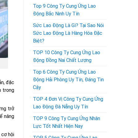
Top 9 Công Ty Cung Ứng Lao
Động Bắc Ninh Uy Tín
Sức Lao Động Là Gì? Tại Sao Nói
Sức Lao Động Là Hàng Hóa Đặc
Biệt?
TOP 10 Công Ty Cung Ứng Lao
Động Đồng Nai Chất Lượng
Top 6 Công Ty Cung Ứng Lao
Động Hải Phòng Uy Tín, Đáng Tin
ản, đặc
Cậy
n trong
TOP 4 Đơn Vị Công Ty Cung Ứng
Lao Động Đà Nẵng Uy Tín
ững trở
để nâng
TOP 9 Công Ty Cung Ứng Nhân
Lực Tốt Nhất Hiện Nay
 cơ hội
TOP 5 Công Ty Cung Ứng Lao