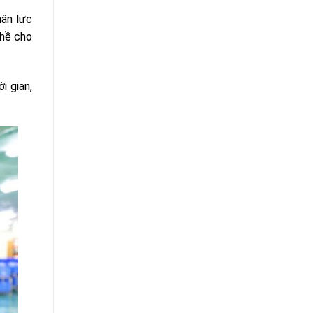
hân lực
ghề cho
i gian,