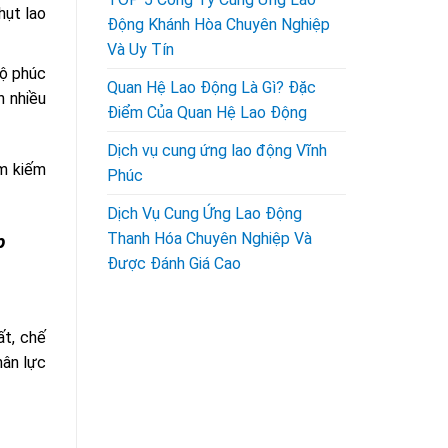
hụt lao
Động Khánh Hòa Chuyên Nghiệp
Và Uy Tín
độ phúc
Quan Hệ Lao Động Là Gì? Đặc
 nhiều
Điểm Của Quan Hệ Lao Động
Dịch vụ cung ứng lao động Vĩnh
ìm kiếm
Phúc
Dịch Vụ Cung Ứng Lao Động
Thanh Hóa Chuyên Nghiệp Và
p
Được Đánh Giá Cao
ất, chế
hân lực