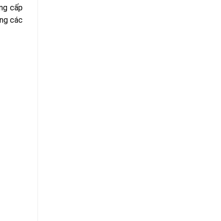
ung cấp
óng các