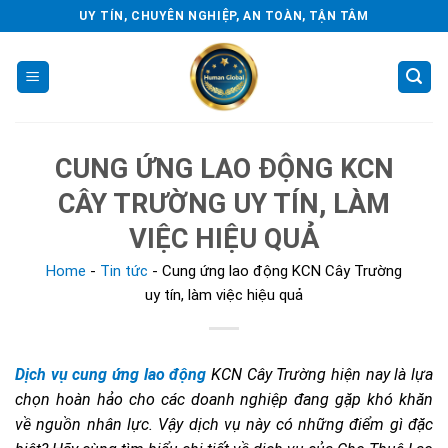
Skip
UY TÍN, CHUYÊN NGHIỆP, AN TOÀN, TẬN TÂM
to
content
CUNG ỨNG LAO ĐỘNG KCN
CÂY TRƯỜNG UY TÍN, LÀM
VIỆC HIỆU QUẢ
Home
-
Tin tức
-
Cung ứng lao động KCN Cây Trường
uy tín, làm việc hiệu quả
Dịch vụ cung ứng lao động
KCN Cây Trường hiện nay là lựa
chọn hoàn hảo cho các doanh nghiệp đang gặp khó khăn
về nguồn nhân lực. Vậy dịch vụ này có những điểm gì đặc