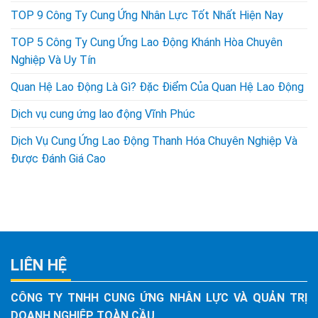
TOP 9 Công Ty Cung Ứng Nhân Lực Tốt Nhất Hiện Nay
TOP 5 Công Ty Cung Ứng Lao Động Khánh Hòa Chuyên
Nghiệp Và Uy Tín
Quan Hệ Lao Động Là Gì? Đặc Điểm Của Quan Hệ Lao Động
Dịch vụ cung ứng lao động Vĩnh Phúc
Dịch Vụ Cung Ứng Lao Động Thanh Hóa Chuyên Nghiệp Và
Được Đánh Giá Cao
LIÊN HỆ
CÔNG TY TNHH CUNG ỨNG NHÂN LỰC VÀ QUẢN TRỊ
DOANH NGHIỆP TOÀN CẦU