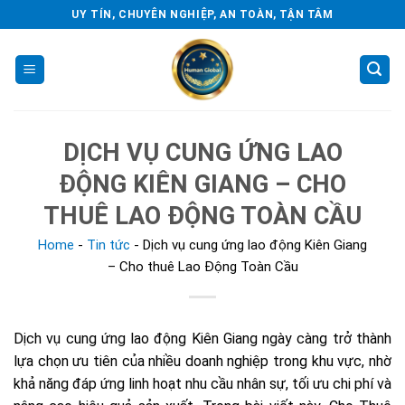
Skip
UY TÍN, CHUYÊN NGHIỆP, AN TOÀN, TẬN TÂM
to
content
DỊCH VỤ CUNG ỨNG LAO
ĐỘNG KIÊN GIANG – CHO
THUÊ LAO ĐỘNG TOÀN CẦU
Home
-
Tin tức
-
Dịch vụ cung ứng lao động Kiên Giang
– Cho thuê Lao Động Toàn Cầu
Dịch vụ cung ứng lao động Kiên Giang ngày càng trở thành
lựa chọn ưu tiên của nhiều doanh nghiệp trong khu vực, nhờ
khả năng đáp ứng linh hoạt nhu cầu nhân sự, tối ưu chi phí và