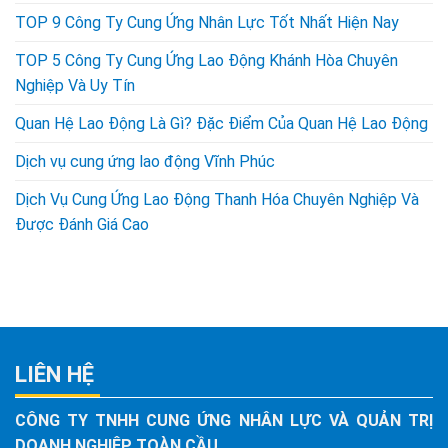
TOP 9 Công Ty Cung Ứng Nhân Lực Tốt Nhất Hiện Nay
TOP 5 Công Ty Cung Ứng Lao Động Khánh Hòa Chuyên
Nghiệp Và Uy Tín
Quan Hệ Lao Động Là Gì? Đặc Điểm Của Quan Hệ Lao Động
Dịch vụ cung ứng lao động Vĩnh Phúc
Dịch Vụ Cung Ứng Lao Động Thanh Hóa Chuyên Nghiệp Và
Được Đánh Giá Cao
LIÊN HỆ
CÔNG TY TNHH CUNG ỨNG NHÂN LỰC VÀ QUẢN TRỊ
DOANH NGHIỆP TOÀN CẦU