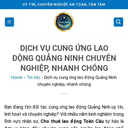
Skip
UY TÍN, CHUYÊN NGHIỆP, AN TOÀN, TẬN TÂM
to
content
DỊCH VỤ CUNG ỨNG LAO
ĐỘNG QUẢNG NINH CHUYÊN
NGHIỆP, NHANH CHÓNG
Home
-
Tin tức
-
Dịch vụ cung ứng lao động Quảng Ninh
chuyên nghiệp, nhanh chóng
Bạn đang tìm đối tác cung ứng lao động Quảng Ninh uy tín,
linh hoạt và chuyên nghiệp? Với nhiều năm kinh nghiệm trong
lĩnh vực nhân sự,
Cho thuê lao động Toàn Cầu
tự hào là