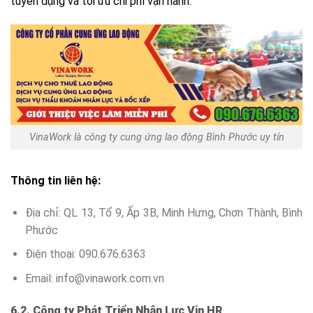
tuyển dụng và tối ưu chi phí vận hành.
VinaWork là công ty cung ứng lao động Bình Phước uy tín
Thông tin liên hệ:
Địa chỉ: QL 13, Tổ 9, Ấp 3B, Minh Hưng, Chơn Thành, Bình
Phước
Điện thoại: 090.676.6363
Email: info@vinawork.com.vn
6.2. Công ty Phát Triển Nhân Lực Vin HR