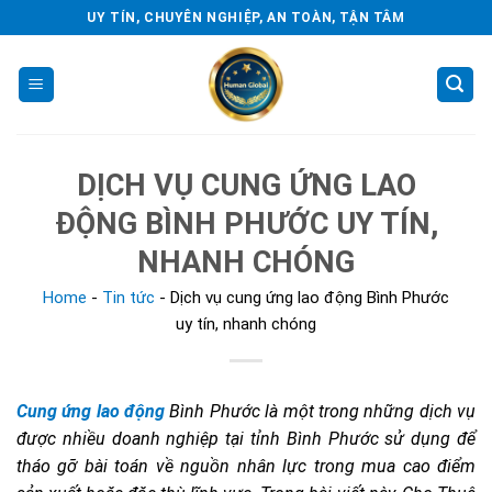
Skip
UY TÍN, CHUYÊN NGHIỆP, AN TOÀN, TẬN TÂM
to
content
DỊCH VỤ CUNG ỨNG LAO
ĐỘNG BÌNH PHƯỚC UY TÍN,
NHANH CHÓNG
Home
-
Tin tức
-
Dịch vụ cung ứng lao động Bình Phước
uy tín, nhanh chóng
Cung ứng lao động
Bình Phước là một trong những dịch vụ
được nhiều doanh nghiệp tại tỉnh Bình Phước sử dụng để
tháo gỡ bài toán về nguồn nhân lực trong mua cao điểm