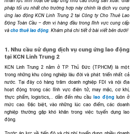
nhân lực linh hoạt để đáp ứng nhu cầu trong sản xuất. Giải
pháp tối ưu nhất cho trường hợp này chính là dịch vụ cung
ứng lao động KCN Linh Trung 2 tại Công ty Cho Thuê Lao
Động Toàn Cầu – đơn vị hàng đầu trong lĩnh vực cung cấp
và
cho thuê lao động
.
Khám phá chi tiết ở bài viết bên dưới!
1. Nhu cầu sử dụng dịch vụ cung ứng lao động
tại KCN Linh Trung 2
KCN Linh Trung 2 nằm ở TP. Thủ Đức (TP.HCM) là một
trong những khu công nghiệp lâu đời và phát triển nhất cả
nước. Tại đây có hàng trăm doanh nghiệp FDI và nội địa
hoạt động trong các lĩnh vực điện tử, may mặc, cơ khí,
thực phẩm, logistics,… dẫn đến nhu cầu
lao động
luôn ở
mức cao. Đặc biệt, vào những lúc cao điểm, các doanh
nghiệp thường gặp khó khăn trong việc tuyển dụng lao
động.
Trước áp lực về tiến độ và chi phí tuyển dụng, nhiều doanh