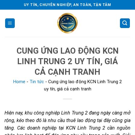
Skip
UY TÍN, CHUYÊN NGHIỆP, AN TOÀN, TẬN TÂM
to
content
CUNG ỨNG LAO ĐỘNG KCN
LINH TRUNG 2 UY TÍN, GIÁ
CẢ CẠNH TRANH
Home
-
Tin tức
-
Cung ứng lao động KCN Linh Trung 2
uy tín, giá cả cạnh tranh
Hiện nay, khu công nghiệp Linh Trung 2 đang ngày càng mở
rộng, kéo theo đó là nhu cầu thuê lao động tại đây cũng gia
tăng. Các doanh nghiệp tại KCN Linh Trung 2 cần nguồn