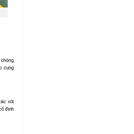
 chóng
ực cung
tác với
cố định