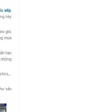
ốc xếp
,
ộng này
eo giờ,
ong mùa
gắn hạn
i những
stics,…
như sản