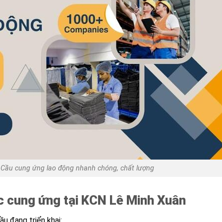
Cầu cung ứng lao động nhanh chóng, chất lượng
ợc cung ứng tại KCN Lê Minh Xuân
u đang triển khai: