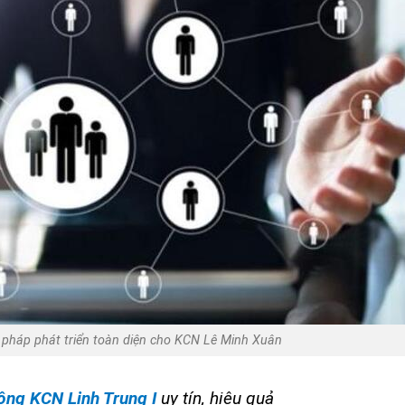
i pháp phát triển toàn diện cho KCN Lê Minh Xuân
ộng KCN Linh Trung I
uy tín, hiệu quả