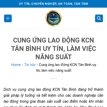
Skip
UY TÍN, CHUYÊN NGHIỆP, AN TOÀN, TẬN TÂM
to
content
CUNG ỨNG LAO ĐỘNG KCN
TÂN BÌNH UY TÍN, LÀM VIỆC
NĂNG SUẤT
Home
-
Tin tức
-
Cung ứng lao động KCN Tân Bình uy
tín, làm việc năng suất
Dịch vụ cung ứng lao động KCN Tân Bình đang trở thành
giải pháp lý tưởng và tiết kiệm cho các doanh nghiệp cần
lao động trong giai đoạn sản xuất cao điểm hoặc khi nhân