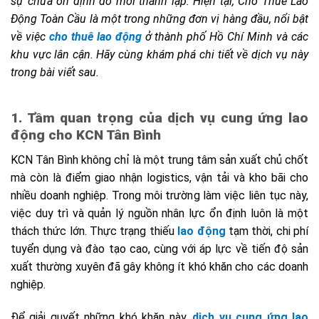
sự chưa ổn định do mới thành lập. Hiện tại, Cho Thuê Lao
Động Toàn Cầu là một trong những đơn vị hàng đầu, nổi bật
về việc
cho thuê lao động
ở thành phố Hồ Chí Minh và các
khu vực lân cận. Hãy cùng khám phá chi tiết về dịch vụ này
trong bài viết sau.
1. Tầm quan trọng của dịch vụ cung ứng lao
động cho KCN Tân Bình
KCN Tân Bình không chỉ là một trung tâm sản xuất chủ chốt
mà còn là điểm giao nhận logistics, vận tải và kho bãi cho
nhiều doanh nghiệp. Trong môi trường làm việc liên tục này,
việc duy trì và quản lý nguồn nhân lực ổn định luôn là một
thách thức lớn. Thực trạng thiếu
lao động
tạm thời, chi phí
tuyển dụng và đào tạo cao, cùng với áp lực về tiến độ sản
xuất thường xuyên đã gây không ít khó khăn cho các doanh
nghiệp.
Để giải quyết những khó khăn này,
dịch vụ cung ứng lao