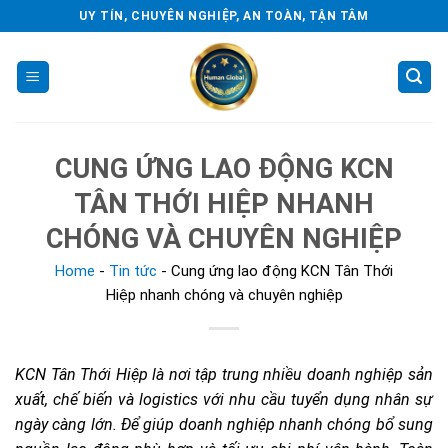
Skip
UY TÍN, CHUYÊN NGHIỆP, AN TOÀN, TẬN TÂM
to
content
CUNG ỨNG LAO ĐỘNG KCN
TÂN THỚI HIỆP NHANH
CHÓNG VÀ CHUYÊN NGHIỆP
Home
-
Tin tức
-
Cung ứng lao động KCN Tân Thới
Hiệp nhanh chóng và chuyên nghiệp
KCN Tân Thới Hiệp là nơi tập trung nhiều doanh nghiệp sản
xuất, chế biến và logistics với nhu cầu tuyển dụng nhân sự
ngày càng lớn. Để giúp doanh nghiệp nhanh chóng bổ sung