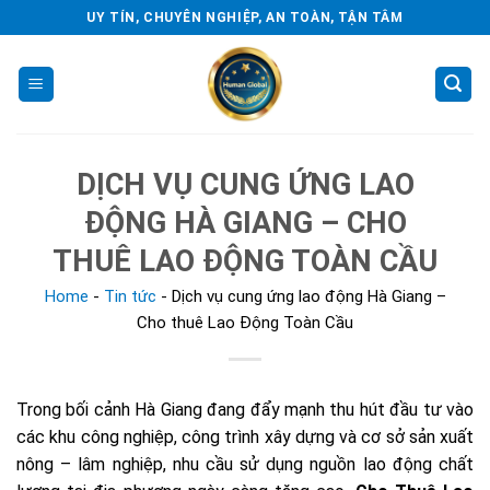
Skip
UY TÍN, CHUYÊN NGHIỆP, AN TOÀN, TẬN TÂM
to
content
DỊCH VỤ CUNG ỨNG LAO
ĐỘNG HÀ GIANG – CHO
THUÊ LAO ĐỘNG TOÀN CẦU
Home
-
Tin tức
-
Dịch vụ cung ứng lao động Hà Giang –
Cho thuê Lao Động Toàn Cầu
Trong bối cảnh Hà Giang đang đẩy mạnh thu hút đầu tư vào
các khu công nghiệp, công trình xây dựng và cơ sở sản xuất
nông – lâm nghiệp, nhu cầu sử dụng nguồn lao động chất