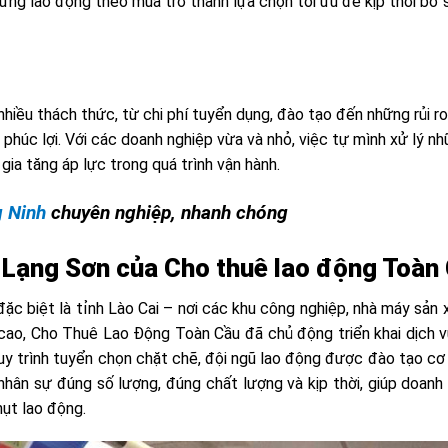
g ứng lao động theo mùa trở thành lựa chọn tối ưu để kịp thời bổ
hiều thách thức, từ chi phí tuyển dụng, đào tạo đến những rủi ro
 phúc lợi. Với các doanh nghiệp vừa và nhỏ, việc tự mình xử lý n
gia tăng áp lực trong quá trình vận hành.
g Ninh
chuyên nghiệp, nhanh chóng
i Lạng Sơn của Cho thuê lao động Toàn
ặc biệt là tỉnh Lào Cai – nơi các khu công nghiệp, nhà máy sản 
 cao, Cho Thuê Lao Động Toàn Cầu đã chủ động triển khai dịch 
uy trình tuyển chọn chặt chẽ, đội ngũ lao động được đào tạo cơ
ân sự đúng số lượng, đúng chất lượng và kịp thời, giúp doanh
hụt lao động.