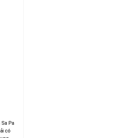
h Sa Pa
ải có