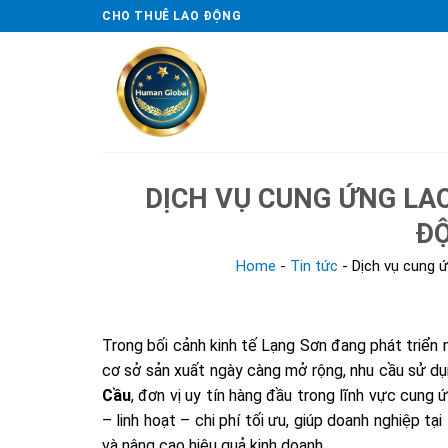
Skip
CHO THUÊ LAO ĐỘNG
to
content
DỊCH VỤ CUNG ỨNG LA
ĐỘ
Home
-
Tin tức
-
Dịch vụ cung 
Trong bối cảnh kinh tế Lạng Sơn đang phát triển 
cơ sở sản xuất ngày càng mở rộng, nhu cầu sử dụn
Cầu
, đơn vị uy tín hàng đầu trong lĩnh vực cung
– linh hoạt – chi phí tối ưu, giúp doanh nghiệp t
và nâng cao hiệu quả kinh doanh.