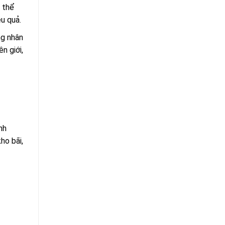
 thể
u quả.
ng nhân
n giới,
nh
ho bãi,