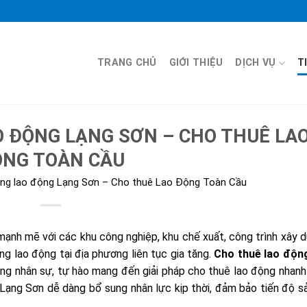
TRANG CHỦ
GIỚI THIỆU
DỊCH VỤ
T
O ĐỘNG LẠNG SƠN – CHO THUÊ LA
NG TOÀN CẦU
ứng lao động Lạng Sơn – Cho thuê Lao Động Toàn Cầu
mạnh mẽ với các khu công nghiệp, khu chế xuất, công trình xây 
g lao động tại địa phương liên tục gia tăng.
Cho thuê lao độn
 ứng nhân sự, tự hào mang đến giải pháp cho thuê lao động nhan
ại Lạng Sơn dễ dàng bổ sung nhân lực kịp thời, đảm bảo tiến độ s