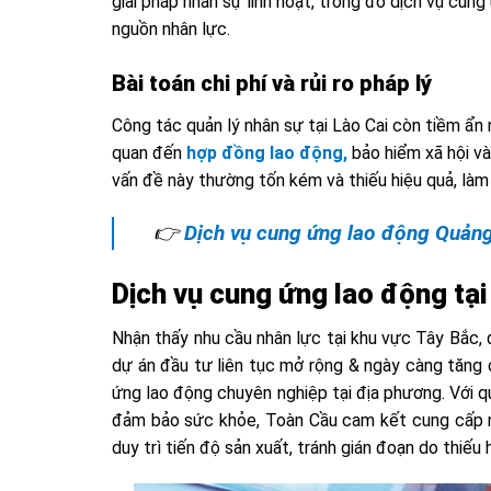
giải pháp nhân sự linh hoạt, trong đó dịch vụ cun
nguồn nhân lực.
Bài toán chi phí và rủi ro pháp lý
Công tác quản lý nhân sự tại Lào Cai còn tiềm ẩn n
quan đến
hợp đồng lao động,
bảo hiểm xã hội và
vấn đề này thường tốn kém và thiếu hiệu quả, làm 
👉
Dịch vụ cung ứng lao động Quản
Dịch vụ cung ứng lao động tạ
Nhận thấy nhu cầu nhân lực tại khu vực Tây Bắc, đ
dự án đầu tư liên tục mở rộng & ngày càng tăng
ứng lao động chuyên nghiệp tại địa phương. Với q
đảm bảo sức khỏe, Toàn Cầu cam kết cung cấp nh
duy trì tiến độ sản xuất, tránh gián đoạn do thiếu 