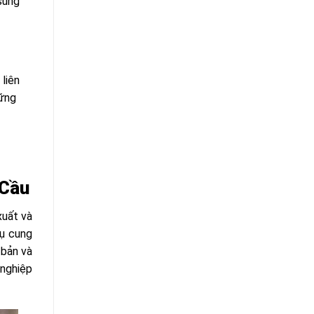
 sung
 liên
hững
 Cầu
xuất và
vụ cung
 bản và
 nghiệp