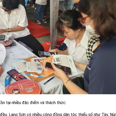
tồn tại nhiều đặc điểm và thách thức:
 đều: Lạng Sơn có nhiều cộng đồng dân tộc thiểu số như Tày, Nù