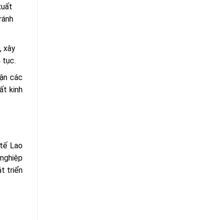
xuất
ránh
, xây
 tục.
hận các
ất kinh
 tế Lao
 nghiệp
t triển