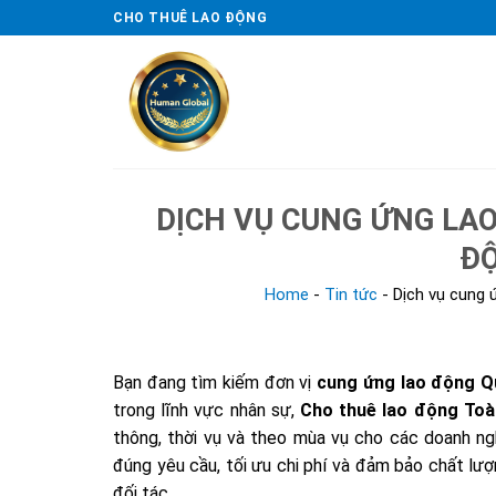
Skip
CHO THUÊ LAO ĐỘNG
to
content
DỊCH VỤ CUNG ỨNG LAO
ĐỘ
Home
-
Tin tức
-
Dịch vụ cung 
Bạn đang tìm kiếm đơn vị
cung ứng lao động Q
trong lĩnh vực nhân sự,
Cho thuê lao động Toà
thông, thời vụ và theo mùa vụ cho các doanh ng
đúng yêu cầu, tối ưu chi phí và đảm bảo chất lư
đối tác.