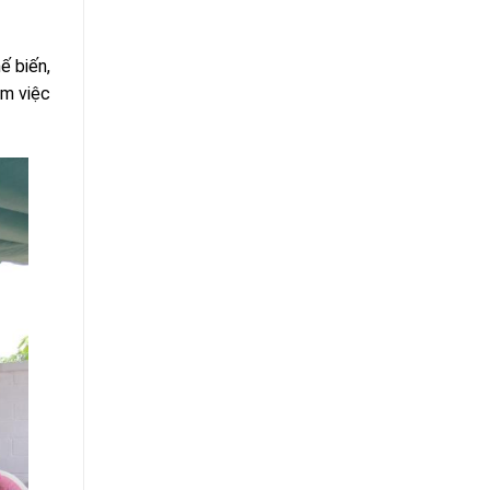
ế biến,
àm việc