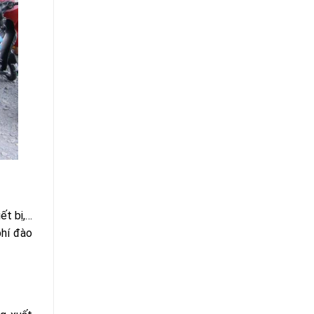
ết bị,…
phí đào