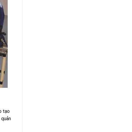
o tạo
o quản